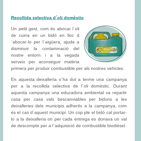
Recollida selectiva d´oli domèstic
Un petit gest, com és abocar l´oli
de cuina en un bidó en lloc d
´abocar-lo per l´aigüera, ajuda a
disminuir la contaminació del
nostre entorn i a la vegada
serveix per aconseguir matèria
primera per produir combustible per als nostres vehicles.
En aquesta deixalleria s´ha dut a terme una campanya
per a la recollida selectiva de l´oli domèstic. Durant
aquesta campanya una educadora ambiental va repartir
casa per casa vals bescanviables per bidons a les
deixalleries dels municipis adherits a la campanya, com
és el cas d´aquest municipi. Un cop ple el bidó cal portar-
lo a la deixalleria on per cada entrega es donava un val
de descompte per a l´adquisició de combustible biodièsel.